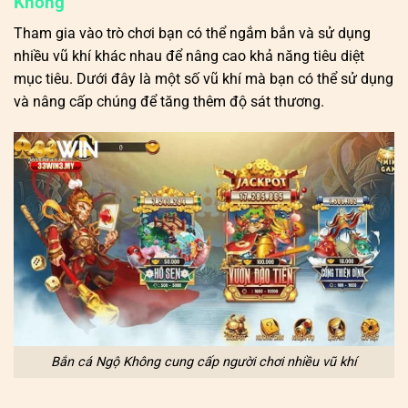
Không
Tham gia vào trò chơi bạn có thể ngắm bắn và sử dụng
nhiều vũ khí khác nhau để nâng cao khả năng tiêu diệt
mục tiêu. Dưới đây là một số vũ khí mà bạn có thể sử dụng
và nâng cấp chúng để tăng thêm độ sát thương.
Bắn cá Ngộ Không cung cấp người chơi nhiều vũ khí