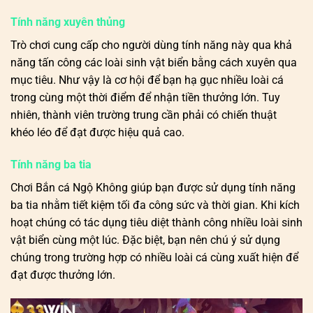
Tính năng xuyên thủng
Trò chơi cung cấp cho người dùng tính năng này qua khả
năng tấn công các loài sinh vật biển bằng cách xuyên qua
mục tiêu. Như vậy là cơ hội để bạn hạ gục nhiều loài cá
trong cùng một thời điểm để nhận tiền thưởng lớn. Tuy
nhiên, thành viên trường trung cần phải có chiến thuật
khéo léo để đạt được hiệu quả cao.
Tính năng ba tia
Chơi Bắn cá Ngộ Không giúp bạn được sử dụng tính năng
ba tia nhằm tiết kiệm tối đa công sức và thời gian. Khi kích
hoạt chúng có tác dụng tiêu diệt thành công nhiều loài sinh
vật biển cùng một lúc. Đặc biệt, bạn nên chú ý sử dụng
chúng trong trường hợp có nhiều loài cá cùng xuất hiện để
đạt được thưởng lớn.