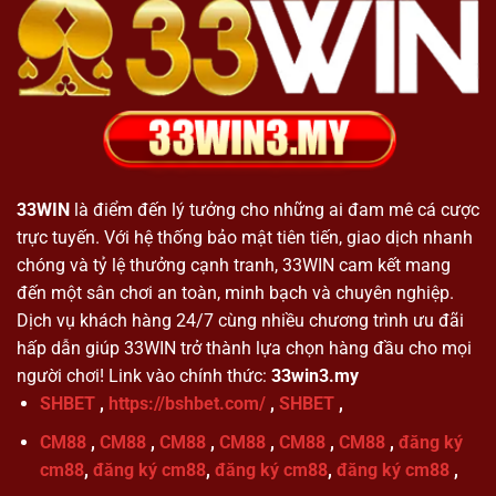
33WIN
là điểm đến lý tưởng cho những ai đam mê cá cược
trực tuyến. Với hệ thống bảo mật tiên tiến, giao dịch nhanh
chóng và tỷ lệ thưởng cạnh tranh, 33WIN cam kết mang
đến một sân chơi an toàn, minh bạch và chuyên nghiệp.
Dịch vụ khách hàng 24/7 cùng nhiều chương trình ưu đãi
hấp dẫn giúp 33WIN trở thành lựa chọn hàng đầu cho mọi
người chơi! Link vào chính thức:
33win3.my
SHBET
,
https://bshbet.com/
,
SHBET
,
CM88
,
CM88
,
CM88
,
CM88
,
CM88
,
CM88
,
đăng ký
cm88
,
đăng ký cm88
,
đăng ký cm88
,
đăng ký cm88
,