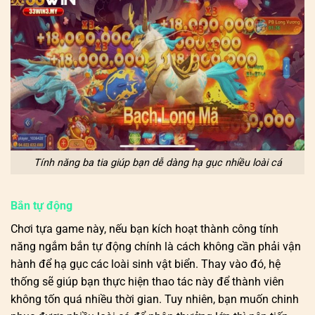
Tính năng ba tia giúp bạn dễ dàng hạ gục nhiều loài cá
Bắn tự động
Chơi tựa game này, nếu bạn kích hoạt thành công tính
năng ngắm bắn tự động chính là cách không cần phải vận
hành để hạ gục các loài sinh vật biển. Thay vào đó, hệ
thống sẽ giúp bạn thực hiện thao tác này để thành viên
không tốn quá nhiều thời gian. Tuy nhiên, bạn muốn chinh