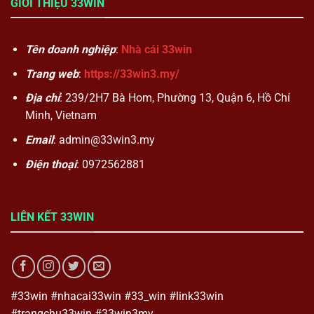
GIỚI THIỆU 33WIN
Tên doanh nghiệp
:
Nhà cái 33win
Trang web
:
https://33win3.my/
Địa chỉ
: 239/2H7 Bà Hom, Phường 13, Quận 6, Hồ Chí
Minh, Vietnam
Email
:
admin@33win3.my
Điện thoại
: 0972562881
LIÊN KẾT 33WIN
#33win #nhacai33win #33_win #link33win
#trangchu33win #33win3my