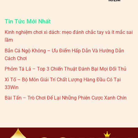
Tin Tức Mới Nhất
Kinh nghiệm chơi xì dách: mẹo đánh chắc tay và ít mắc sai
lầm
Bắn Cá Ngộ Không – Ưu Điểm Hấp Dẫn Và Hướng Dẫn
Cách Chơi
Phỏm Tá Lả – Top 3 Chiến Thuật Đánh Bại Mọi Đối Thủ
Xì Tố – Bộ Môn Giải Trí Chất Lượng Hàng Đầu Có Tại
33Win
Bài Tấn – Trò Chơi Để Lại Những Phiên Cược Xanh Chín