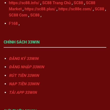
https://sc88.info/
,
SC88 Trang Chủ
,
SC88
,
SC88
Market
,
https://sc88.plus/
,
https://sc88e.com/
,
SC88
,
SC88 Com
,
SC88
,
F168
,
CHÍNH SÁCH 33WIN
ĐĂNG KÝ 33WIN
ĐĂNG NHẬP 33WIN
RÚT TIỀN 33WIN
NẠP TIỀN 33WIN
TẢI APP 33WIN